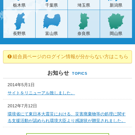
栃木県
千葉県
埼玉県
新潟県
長野県
富山県
奈良県
岡山県
組合員ページのログイン情報が分からない方はこちら
お知らせ
TOPICS
2014年5月1日
サイトをリニューアル致しました。
2012年7月12日
環境省にて東日本大震災における、災害廃棄物等の処理に関す
る支援活動が認められ環境大臣より感謝状が贈呈されました。